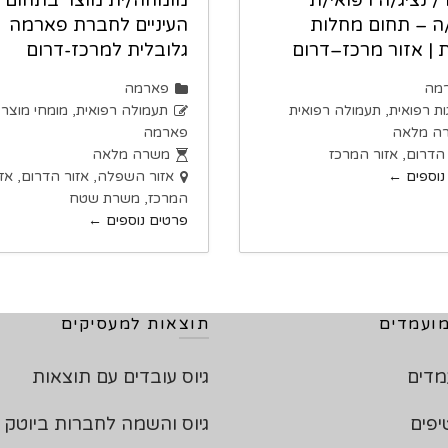
KAM / נציג/ה רפואי/ת
מומחה/ית מוצר בתחום
ה – תחום מחלות
העיניים לחברת פארמה
ת | אזור מרכז–דרום
גלובלית למרכז-דרום
מה
פארמה
ות רפואית
תעמולה רפואית
תעמולה רפואית
מומחי מוצר
ה מלאה
פארמה
 הדרום
אזור המרכז
משרה מלאה
נוספים
אזור השפלה
אזור הדרום
אזו
המרכז
משרת שטח
פרטים נוספים
ועמדים
תוצאות למעסיקים
מדים
גיוס עובדים עם תוצאות
יפים
גיוס והשמה לחברות ביוטק