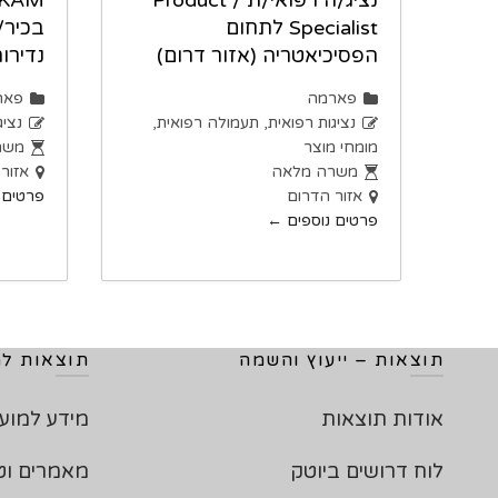
נציג/ה רפואי/ת / Product
Specialist לתחום
בכיר/
הפסיכיאטריה (אזור דרום)
נדירו
פארמה
פאר
נציגות רפואית
תעמולה רפואית
נציג
מומחי מוצר
משר
משרה מלאה
אזור
אזור הדרום
פרטים 
פרטים נוספים
תוצאות – ייעוץ והשמה
תוצאות למ
אודות תוצאות
מידע למוע
לוח דרושים ביוטק
מאמרים וט