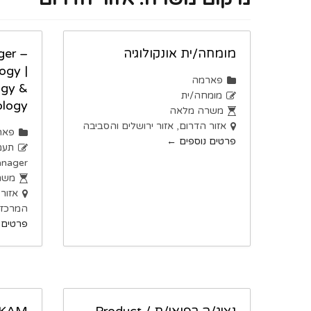
מומחה/ית אונקולוגיה
ger –
ogy |
פארמה
ogy &
מומחה/ית
ology
משרה מלאה
אזור הדרום
אזור ירושלים והסביבה
פאר
פרטים נוספים
תעמ
nager
משר
אזור
המרכז
פרטים 