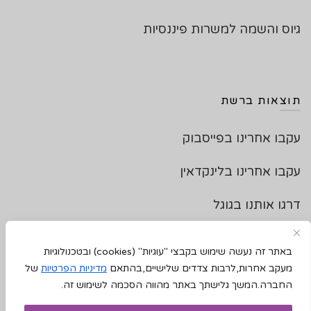
גיוס והשמה למשרות פיננסיות
תוצאות ברשת
עקבו אחרינו בפייסבוק
עקבו אחרינו בלינקדאין
דרגו אותנו בגוגל
צרו איתנו קשר
באתר זה נעשה שימוש בקבצי "עוגיות"
(cookies)
ובטכנולוגיות
מעקב אחרות,לרבות צדדים שלישיים,בהתאם
מדיניות הפרטיות
של
החברה.המשך גלישתך באתר מהווה הסכמה לשימוש זה.
2023 © כל הזכויות שמורות - "תוצאות" חברת ייעוץ