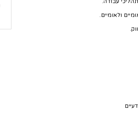
יים ולאומיים.
ק.
עיים