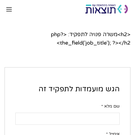
<h2>
משרה פנויה לתפקיד:
<?php
the_field(
'job_title'
);
?>
</h2>
הגש מועמדות לתפקיד זה
שם מלא
*
אימייל
*