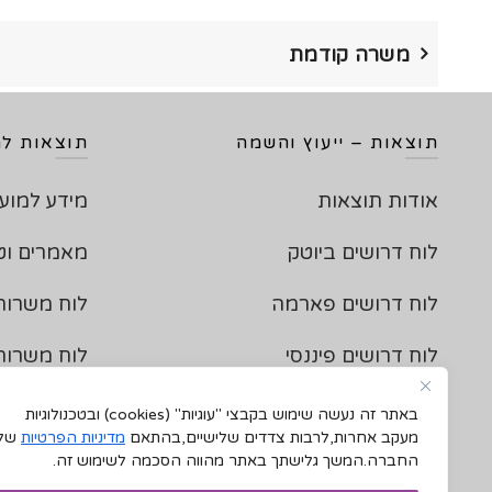
משרה קודמת
תוצאות – ייעוץ והשמה
תוצאות למ
אודות תוצאות
מידע למוע
לוח דרושים ביוטק
מאמרים וט
לוח דרושים פארמה
לוח משרות
לוח דרושים פיננסי
לוח משרו
תקנון האתר
לוח משרות 
באתר זה נעשה שימוש בקבצי "עוגיות"
(cookies)
ובטכנולוגיות
מעקב אחרות,לרבות צדדים שלישיים,בהתאם
מדיניות הפרטיות
של
צור קשר
לוח משרות
החברה.המשך גלישתך באתר מהווה הסכמה לשימוש זה.