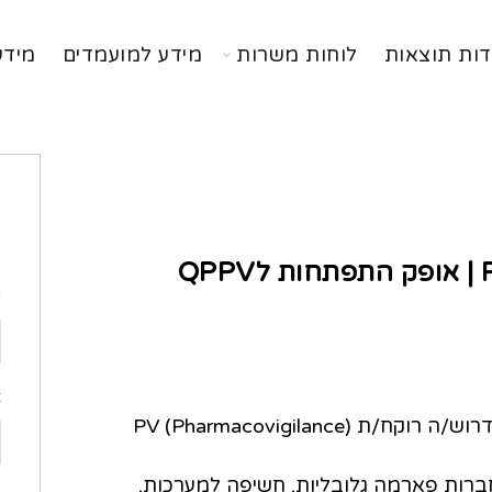
דות תוצאות
לוחות משרות
מידע למועמדים
מידע
ה
Q
ש
א
לחברה מובילה בתחום הרגולציה והליווי הפרמצבטי דרוש/ה רוקח/ת PV (Pharmacovigilance)
רות פארמה גלובליות, חשיפה למערכות,