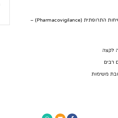
ניסיון של כשנה ומעלה כרוקח/ת בתחום הבטיחות התרופתית (Pharmacovigilance) –
ה לקצה
 רבים
ובת משימות