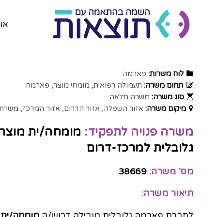
או
לוח משרות:
פארמה
תחום משרה:
תעמולה רפואית
מומחי מוצר
פארמה
סוג משרה:
משרה מלאה
מיקום משרה:
אזור השפלה
אזור הדרום
אזור המרכז
משרת 
משרה פנויה לתפקיד:
מומחה/ית מוצר 
גלובלית למרכז-דרום
מס' משרה:
38669
תיאור משרה:
לחברת פארמה גלובלית מובילה דרוש/ה
מומחה/ית מ