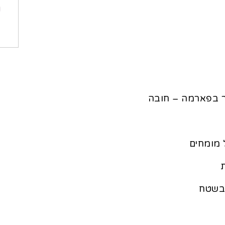
צר בפארמה – חובה
 מומחים
 בשטח